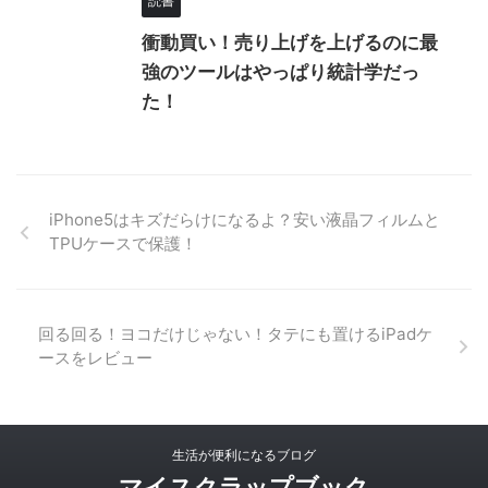
読書
衝動買い！売り上げを上げるのに最
強のツールはやっぱり統計学だっ
た！
iPhone5はキズだらけになるよ？安い液晶フィルムと
TPUケースで保護！
回る回る！ヨコだけじゃない！タテにも置けるiPadケ
ースをレビュー
生活が便利になるブログ
マイスクラップブック