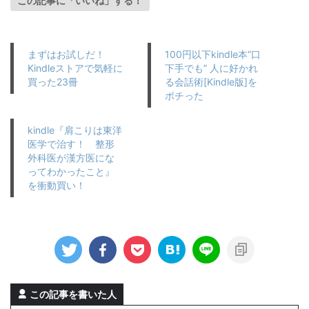
この記事に「いいね」する！
まずはお試しだ！
100円以下kindle本“口
Kindleストアで気軽に
下手でも” 人に好かれ
買った23冊
る会話術[Kindle版]を
ポチった
kindle『肩こりは東洋
医学で治す！ 整形
外科医が漢方医にな
ってわかったこと』
を衝動買い！
この記事を書いた人