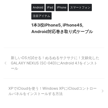
Android
iPad
iPhone
スマートフォン
注目アイテム
1本3役iPhone5, iPhone4S,
Android対応巻き取り式ケーブル
新しいOSガ試せる！ぬるぬるサクサクに！文鎮化した
GALAXY NEXUS (SC-04D)にAndroid 4.1をインスト
ール
XPでiCloudを使う！Windows XPにiCloudコントロー
ルパネルをインストールする方法