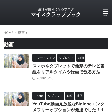
生活が便利になるブログ
マイスクラップブック
HOME
>
動画
>
動画
スマートフォン
タブレット
動画
スマホやタブレットで他県のテレビ番
組をリアルタイムや録画で観る方法
2018/10/18
iPhone
タブレット
動画
通信
YouTube動画見放題なBiglobeエンタ
メフリーオプションが最適でした！１