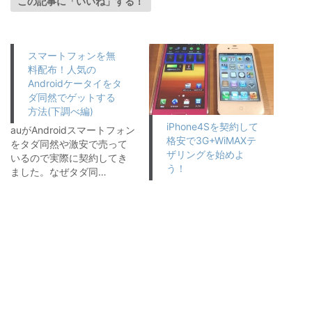
この記事に「いいね」する！
スマートフォンを無
料配布！人気の
Androidケータイをタ
ダ同然でゲットする
方法(下調べ編)
iPhone4Sを契約して
auがAndroidスマートフォン
格安で3G+WiMAXテ
をタダ同然や激安で売って
ザリングを始めよ
いるので実際に契約してき
う！
ました。なぜタダ同…