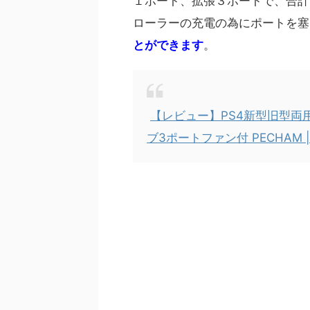
１ポート、拡張３ポートで、合計
ローラーの充電の為にポートを塞
とができます
。
【レビュー】PS4新型旧型両用
ブ3ポートファン付 PECHAM