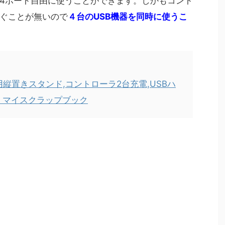
4ポート自由に使うことができます。しかもコント
ぐことが無いので
４台のUSB機器を同時に使うこ
縦置きスタンド,コントローラ2台充電,USBハ
 | マイスクラップブック