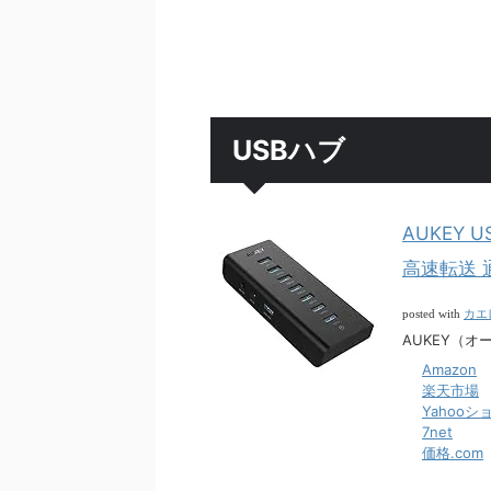
USBハブ
AUKEY 
高速転送 
カエ
posted with
AUKEY（オ
Amazon
楽天市場
Yahoo
7net
価格.com