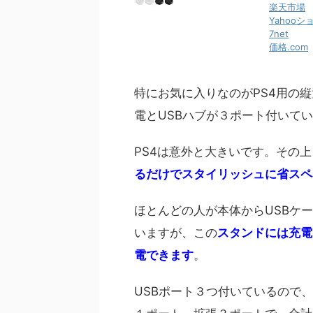
楽天市場
Yahoo
7net
価格.com
特にお気に入りなのがPS4用の
電とUSBハブが３ポート付いて
PS4は意外と大きいです。その
るだけでスタイリッシュに省スペ
ほとんどの人が本体からUSBケ
いますが、この
スタンドには充電
電できます
。
USBポート３つ付いているので、