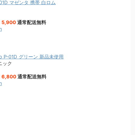
-01D マゼンタ 携帯 白ロム
 5,900
通常配送無料
n
mo P-01D グリーン 新品未使用
ニック
 6,800
通常配送無料
n