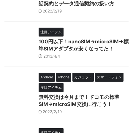
話契約とデータ通信契約の扱い方
2022/2/19
注目アイテム
100円以下！nanoSIM→microSIM→標
準SIMアダプタが安くなってた！
2013/4/4
Android
iPhone
ガジェット
スマートフォン
注目アイテム
無料交換は今月まで！ドコモの標準
SIM→microSIM交換に行こう！
2022/2/19
注目アイテム