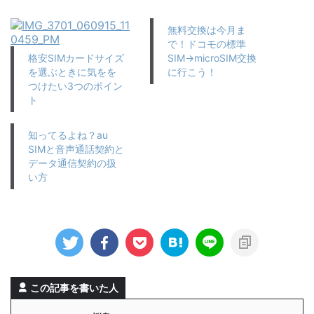
無料交換は今月ま
で！ドコモの標準
格安SIMカードサイズ
SIM→microSIM交換
を選ぶときに気をを
に行こう！
つけたい3つのポイン
ト
知ってるよね？au
SIMと音声通話契約と
データ通信契約の扱
い方
この記事を書いた人