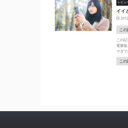
レビュ
イイ
2012
この
この記
電量販
マダでA
この