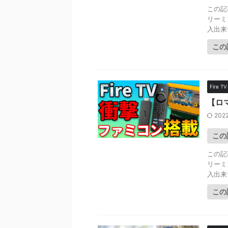
この記
リーミ
入出来
この
Fire TV
【ロ
2022
この
この記
リーミ
入出来
この