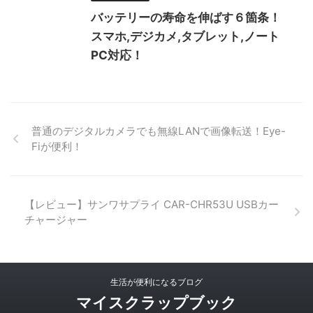
バッテリーの寿命を伸ばす６箇条！
スマホ,デジカメ,タブレット,ノート
PC対応！
普通のデジタルカメラでも無線LANで画像転送！Eye-
Fiが便利！
【レビュー】サンワサプライ CAR-CHR53U USBカー
チャージャー
生活が便利になるブログ
マイスクラップブック