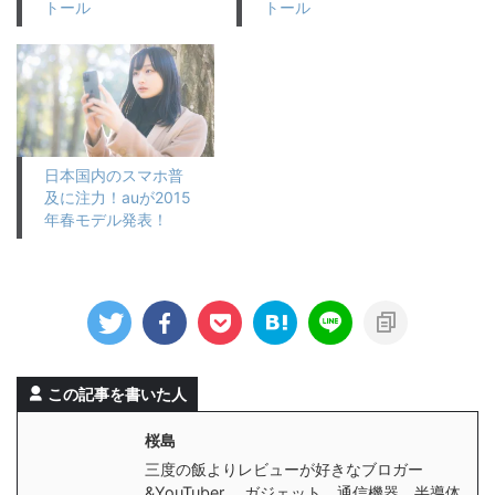
トール
トール
日本国内のスマホ普
及に注力！auが2015
年春モデル発表！
この記事を書いた人
桜島
三度の飯よりレビューが好きなブロガー
&YouTuber。 ガジェット、通信機器、半導体