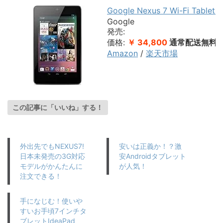
Google Nexus 7 Wi-Fi Table
Google
発売:
価格:
￥ 34,800
通常配送無料
Amazon
/
楽天市場
この記事に「いいね」する！
外出先でもNEXUS7!
安いは正義か！？激
日本未発売の3G対応
安Androidタブレット
モデルがかんたんに
が人気！
注文できる！
手になじむ！使いや
すいお手頃7インチタ
ブレットIdeaPad