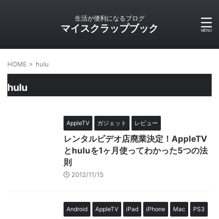
生活が便利になるブログ
マイスクラップブック
HOME
>
hulu
hulu
AppleTV
ガジェット
レビュー
レンタルビデオ店廃業決定！AppleTV
とhuluを1ヶ月使ってわかった5つの法
則
2012/11/15
Android
AppleTV
iPad
iPhone
Mac
PS3