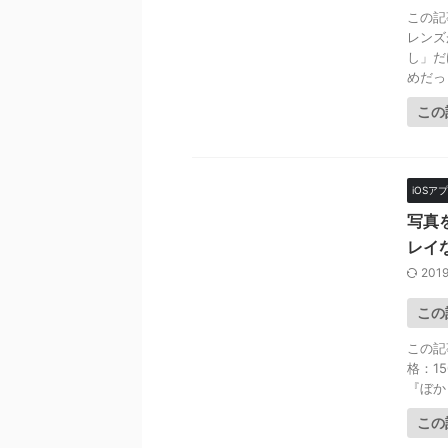
この記
レンズ
し」だ
めだっ .
この
iOSア
写真
レイ
2019
この
この記事
格：1
『ぼか
この