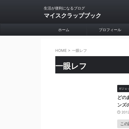
生活が便利になるブログ
マイスクラップブック
ホーム
プロフィール
HOME
>
一眼レフ
一眼レフ
ガジェ
どの
ンズ
2012
この