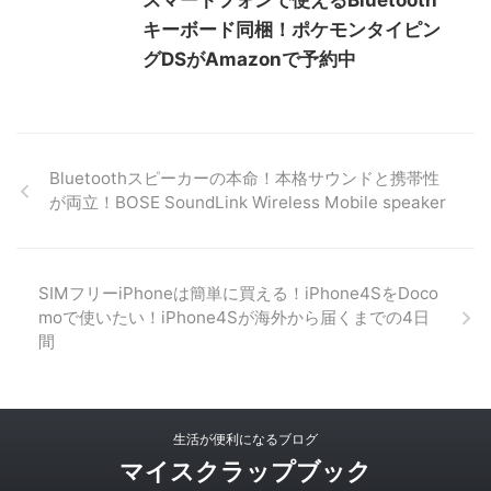
スマートフォンで使えるBluetooth
キーボード同梱！ポケモンタイピン
グDSがAmazonで予約中
Bluetoothスピーカーの本命！本格サウンドと携帯性
が両立！BOSE SoundLink Wireless Mobile speaker
SIMフリーiPhoneは簡単に買える！iPhone4SをDoco
moで使いたい！iPhone4Sが海外から届くまでの4日
間
生活が便利になるブログ
マイスクラップブック