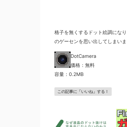
格子を無くするドット絵調になり
のゲーセンを思い出してしまいま
DotCamera
価格：無料
容量：0.2MB
この記事に「いいね」する！