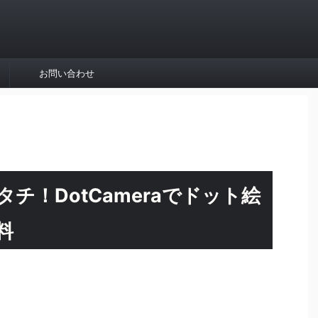
お問い合わせ
チ！DotCameraでドット絵
料