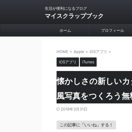
生活が便利になるブログ
マイスクラップブック
ホーム
プロフィール
HOME
>
Apple
>
iOSアプリ
>
iOSアプリ
iTunes
懐かしさの新しいカタ
風写真をつくろう無
2019年3月31日
この記事に「いいね」する！