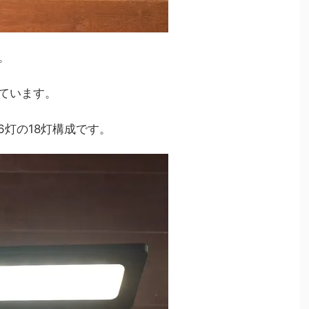
。
れています。
が6灯の18灯構成です。