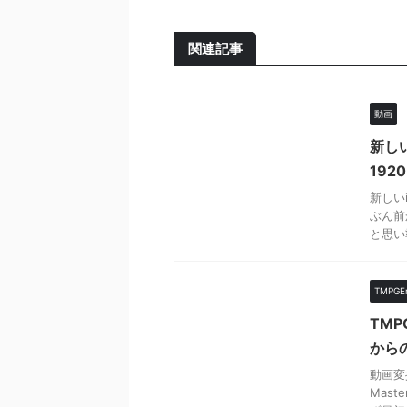
関連記事
動画
新しい
192
新しい
ぶん前
と思い
TMPGE
TMP
から
動画変
Mas