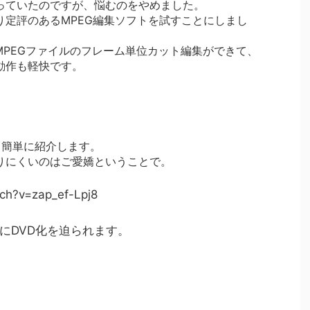
っていたのですが、悩むのをやめました。
り定評のあるMPEG編集ソフトを試すことにしまし
or 3はMPEGファイルのフレーム単位カット編集ができて、
動作も軽快です。
。
て簡単に紹介します。
りにくいのはご愛嬌ということで。
ch?v=zap_ef-Lpj8
にDVD化を迫られます。