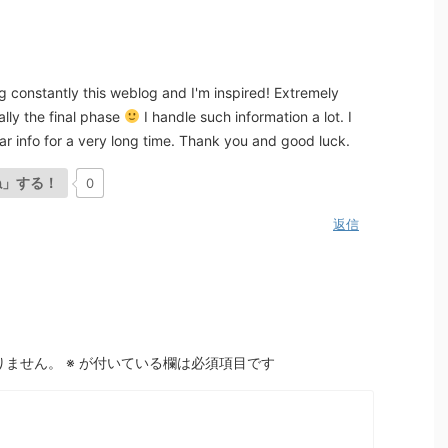
g constantly this weblog and I'm inspired! Extremely
ally the final phase
I handle such information a lot. I
lar info for a very long time. Thank you and good luck.
ね」する！
0
返信
りません。
※
が付いている欄は必須項目です