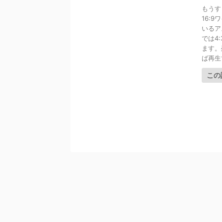
もうす
16:
いるア
では4
ます。
ば再生
この