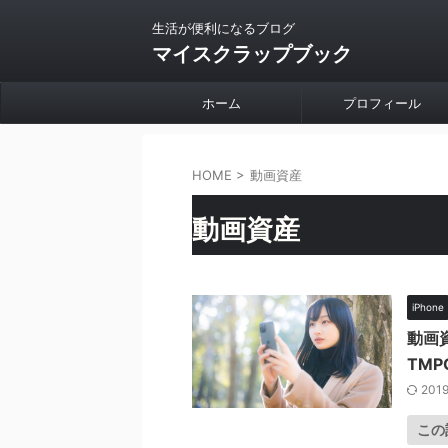
生活が便利になるブログ
マイスクラップブック
ホーム
プロフィール
HOME
>
動画資産
動画資産
iPhone
動画
TMP
2019
この