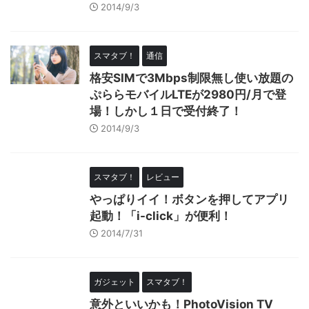
2014/9/3
スマタブ！
通信
格安SIMで3Mbps制限無し使い放題の
ぷららモバイルLTEが2980円/月で登
場！しかし１日で受付終了！
2014/9/3
スマタブ！
レビュー
やっぱりイイ！ボタンを押してアプリ
起動！「i-click」が便利！
2014/7/31
ガジェット
スマタブ！
意外といいかも！PhotoVision TV