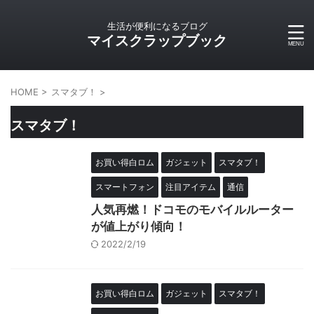
生活が便利になるブログ
マイスクラップブック
HOME
>
スマタブ！
>
スマタブ！
お買い得白ロム
ガジェット
スマタブ！
スマートフォン
注目アイテム
通信
人気再燃！ドコモのモバイルルーター
が値上がり傾向！
2022/2/19
お買い得白ロム
ガジェット
スマタブ！